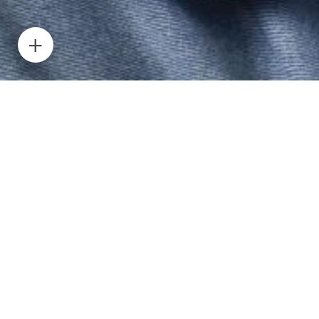
Nous recrutons pour notre client grand compte un
lead spécialisé dans AWS et Terraform avec 8 ans
d’expérience.
Apply for this
position