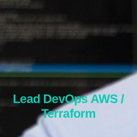
Lead DevOps AWS /
Terraform