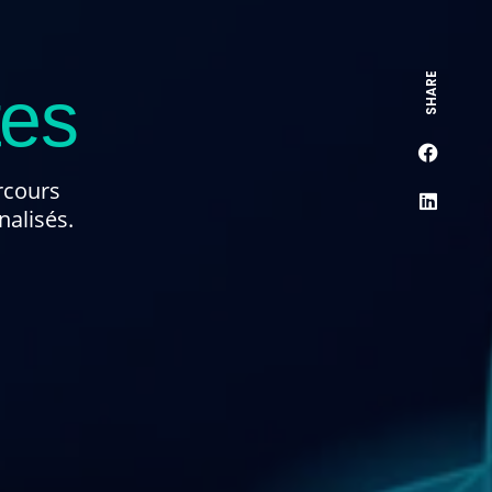
SHARE
tes
rcours
nalisés.