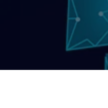
Qui somm
What’s N
Contacte
Politique 
© 2026
UNE EXPÉRIENCE 
D