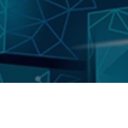
es-nous?
Cloud et DevOps
ew ?
Développement
z-nous
Kubernetes
QA
de confidentialité
SIGNIFICATIVE DANS LA MISE EN ŒUV
ANS DIFFÉRENTS SECTEURS D’ACTIVIT