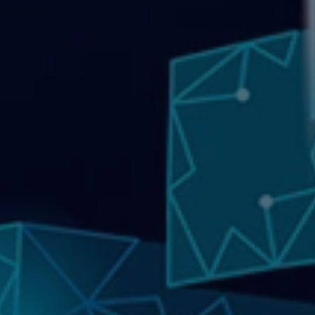
 d’Heptasys
Nos Expertises